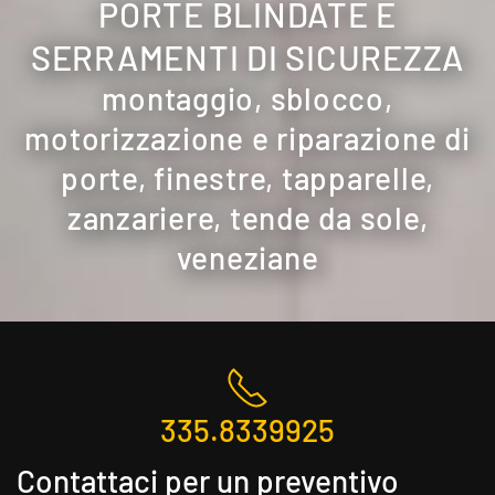
PORTE BLINDATE E
SERRAMENTI DI SICUREZZA
montaggio, sblocco,
motorizzazione e riparazione di
porte, finestre, tapparelle,
zanzariere, tende da sole,
veneziane
335.8339925
Contattaci per un preventivo